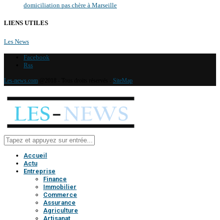
domiciliation pas chère à Marseille
LIENS UTILES
Les News
Facebook
Rss
Les-news.com
@2018 - Tous droits réservés -
SiteMap
Accueil
Actu
Entreprise
Finance
Immobilier
Commerce
Assurance
Agriculture
Artisanat