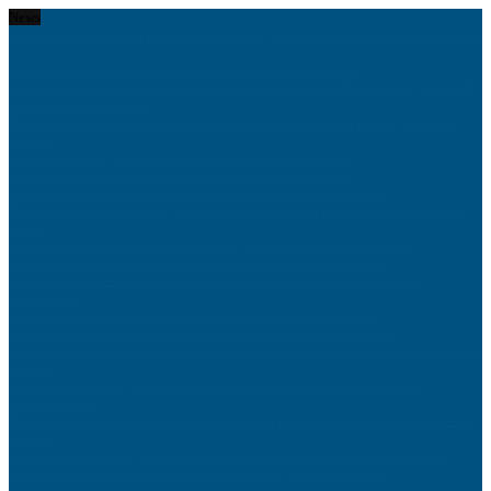
News
Une adresse parisienne pour son entreprise : prestige ou vrai levier de croissance
?
Comment choisir une brosse à cheveux adaptée à sa texture ?
Face à la stigmatisation des minorités religieuses, une ONG reconnue par l’ONU
tire la sonnette d’alarme
Réussir son déménagement international depuis ou vers la France : le guide
complet
Les avantages de partir en séjour linguistique pour adultes
9 conseils pour aménager une chambre d’enfant évolutive
CM2 : cette dernière rentrée qui fait un petit pincement au cœur
Pulvérisateur vigne étroite : guide pratique pour une protection efficace de la
vigne
Déménagement machines industrielles : réussir chaque étape critique
Comment réagir efficacement et trouver un médecin en urgence ?
Quel lit enfant 190×160 choisir pour une chambre d’enfant pratique et
accueillante ?
Les bases essentielles pour comprendre et utiliser l’IA en 2026
Sélection officielle des meilleurs logiciels et outils IA du moment
Comment l’intelligence artificielle redéfinit totalement les règles de la visibilité
en ligne
L’IA et l’Éducation : Comment l’Intelligence Artificielle Révolutionne
l’Apprentissage
Pourquoi choisir un centre de balnéothérapie pour une parenthèse de bien-être
absolue ?
Comment préparer physiquement son corps pour les longues sorties moto ?
6 applications mobiles indispensables pour voyager sereinement
Stratégie et lancement realme : la série de smartphones qui bouleverse le marché