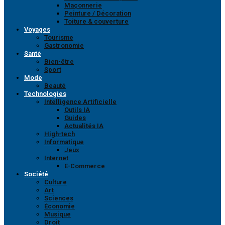
Maçonnerie
Peinture / Décoration
Toiture & couverture
Voyages
Tourisme
Gastronomie
Santé
Bien-être
Sport
Mode
Beauté
Technologies
Intelligence Artificielle
Outils IA
Guides
Actualités IA
High-tech
Informatique
Jeux
Internet
E-Commerce
Société
Culture
Art
Sciences
Économie
Musique
Droit