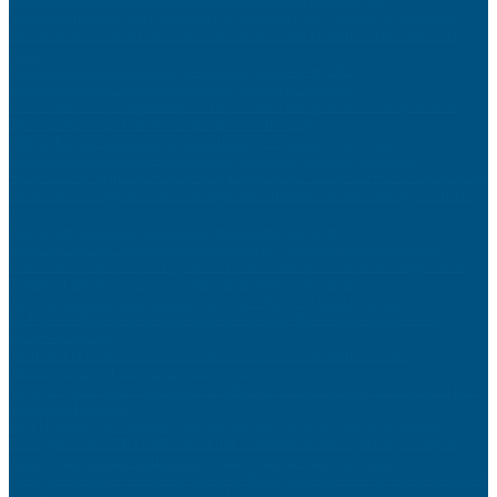
Vaincre sa timidité grâce aux cours de théâtre à Paris : Avenue du spectacle
Smartwatch et Traceur GPS : Sécurité Accrue pour Personnes Vulnérables et
Enfants
Les équipements obligatoires pour rouler en moto en 2025
Réparer une fuite de robinet sans faire appel à un plombier
Les Scanners et les Imprimantes : Deux Outils Indispensables au Quotidien
Quel calendrier de l’Avent choisir selon votre budget
Déboucher une canalisation naturellement : solutions écologiques
Installation d’un chauffe-eau thermodynamique : avantages et étapes
Souriez dès le matin avec notre mug humoristique à anse 3D tête de chien loup
Découvrez les Orgonites du Zodiaque pour Harmoniser Votre Énergie et Bien-
être
Les erreurs courantes en pâtisserie et comment les éviter
Idées de Cadeaux Innovants pour Épater Papy à la Fête des Grands-Pères
Louer un box sécurisé en Pays de la Loire : votre solution de stockage idéale
Comment réussir la cuisson parfaite d’un magret de canard
Créer un annuaire professionnel en ligne : étapes et outils essentiels
Le Pouvoir Protecteur et Esthétique des Attrape-Rêves Amérindiens avec
Plumes Blanches
Optimiser la visibilité de votre entreprise dans les annuaires locaux
Quand faire appel à un médecin de garde ?
Voyager à prix réduit : pourquoi les offres de dernière minute séduisent de plus
en plus de Français ?
Best Hygiène : la référence pour des machines de nettoyage performantes
La voyance sans CB : l’idéal pour une consultation facile, discrète et rapide
Changer une serrure multipoints : guide pratique étape par étape
Hongqi bouscule les codes au Salon de Shanghai 2025 avec sa vision mondiale
Faire Face aux Baisses de Tension à Domicile avec un Générateur Solaire