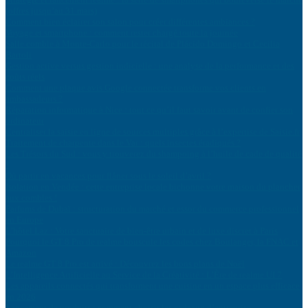
(offres jusqu’au 31 mars)
Comment bien éclairer son salon pour créer différentes ambiances ?
Voyage et smartphone : comment rester chargé toute la journée
Salle comble à Monte-Carlo pour le récital de Plácido Domingo et Cecilia
Bartoli
Gestion active versus gestion indicielle : une analyse de la performance et des
coûts réels
Comment une plaque avis Google connectée transforme vos clients en
ambassadeurs ?
Réparation informatique à Nice : tout ce qu’il faut savoir avant de confier son
ordinateur
Centraliser la saisie en ligne de sources multiples grâce à l’expertise de Saisie.fr
Traitement de charpente dans le Var : quels insectes éradiqués ?
Les Trésors du Sud : vous y trouverez du shampoing à l’huile de cade de qualité
!
Où partir en vacances pour flâner sous le soleil d’avril ?
Isolation en Vendée : cette entreprise locale bichonne votre maison du plancher
aux combles !
Parfums de Dubaï : structuration du marché et essor du commerce professionnel
en Europe
L’hôtel Laz : Votre sanctuaire de bien-être urbain et de luxe discret à Paris
Pourquoi le GT 8 Pro de realme bouscule les codes chez Boulanger, la FNAC et
Amazon
Le realme GT 8 Pro est arrivé : Découvrez les bons plans de Noël
L’Intelligence Artificielle au Service de la Créativité : L’Ère de realme UI 7
Les appareils connectés qui transforment une cuisine en un espace plus efficace
en 2026
Lancement de produits : comment choisir les cadeaux d’entreprise