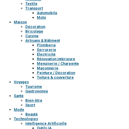
Textile
Transport
Automobile
Moto
Maison
Décoration
Bricolage
Cuisine
Artisans & Bâtiment
Plomberie
Serrurerie
Électricité
Rénovation intérieure
Menuiserie / Charpente
Maçonnerie
Peinture / Décoration
Toiture & couverture
Voyages
Tourisme
Gastronomie
Santé
Bien-être
Sport
Mode
Beauté
Technologies
Intelligence Artificielle
Outils IA