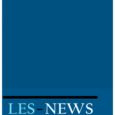
Génération de leads, un avantage concurrentiel décisif pour les entreprises
modernes
Réduire sa facture d’électricité avec des gestes simples
Stratégies de fidélisation client pour les petits commerces
Boîtier PC : Guide Complet pour Bien Choisir en 2025
Comment choisir un appareil photo pour la photographie animalière ?
Comment choisir sa machine à café à grain pour son entreprise ?
Stratégies de netlinking : Ce qui fonctionne encore en 2025
LAMal ou CMU : comment faire le bon choix?
Comparer des devis de rénovation
Quel est le rôle d’un avocat spécialisé dans une procédure d’expulsion
locative ?
Comment négocier efficacement avec ses fournisseurs
Choisir entre charpente traditionnelle et charpente industrielle
Les avantages incontournables d’un annuaire en ligne
Restaurer un meuble ancien en bois : techniques de menuiserie
Les nouvelles tendances en peinture intérieure pour 2025
Agriculture urbaine : installer un potager sur son balcon
Rénover sa toiture : quand et comment intervenir efficacement
Créer un effet trompe-l’œil sur un mur : tutoriel déco
Les avantages des produits biologiques pour la santé