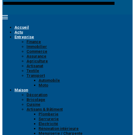
Accueil
Actu
Entreprise
Finance
Immobilier
Commerce
Assurance
Agriculture
Artisanat
Textile
Transport
Automobile
Moto
Maison
Décoration
Bricolage
Cuisine
Artisans & Bâtiment
Plomberie
Serrurerie
Électricité
Rénovation intérieure
Menuiserie / Charpente