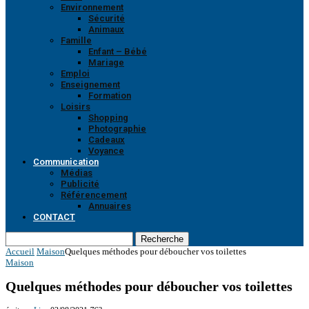
Environnement
Sécurité
Animaux
Famille
Enfant – Bébé
Mariage
Emploi
Enseignement
Formation
Loisirs
Shopping
Photographie
Cadeaux
Voyance
Communication
Médias
Publicité
Référencement
Annuaires
CONTACT
Recherche
Accueil
Maison
Quelques méthodes pour déboucher vos toilettes
Maison
Quelques méthodes pour déboucher vos toilettes