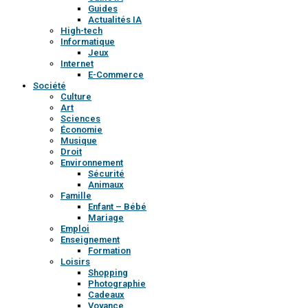
Guides
Actualités IA
High-tech
Informatique
Jeux
Internet
E-Commerce
Société
Culture
Art
Sciences
Économie
Musique
Droit
Environnement
Sécurité
Animaux
Famille
Enfant – Bébé
Mariage
Emploi
Enseignement
Formation
Loisirs
Shopping
Photographie
Cadeaux
Voyance