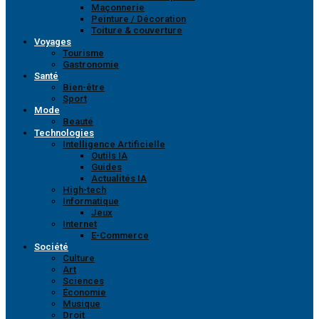
Maçonnerie
Peinture / Décoration
Toiture & couverture
Voyages
Tourisme
Gastronomie
Santé
Bien-être
Sport
Mode
Beauté
Technologies
Intelligence Artificielle
Outils IA
Guides
Actualités IA
High-tech
Informatique
Jeux
Internet
E-Commerce
Société
Culture
Art
Sciences
Économie
Musique
Droit