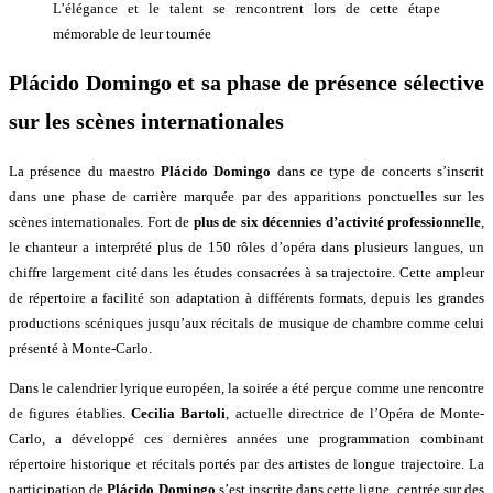
L’élégance et le talent se rencontrent lors de cette étape
mémorable de leur tournée
Plácido Domingo et sa phase de présence sélective
sur les scènes internationales
La présence du maestro
Plácido Domingo
dans ce type de concerts s’inscrit
dans une phase de carrière marquée par des apparitions ponctuelles sur les
scènes internationales. Fort de
plus de six décennies d’activité professionnelle
,
le chanteur a interprété plus de 150 rôles d’opéra dans plusieurs langues, un
chiffre largement cité dans les études consacrées à sa trajectoire. Cette ampleur
de répertoire a facilité son adaptation à différents formats, depuis les grandes
productions scéniques jusqu’aux récitals de musique de chambre comme celui
présenté à Monte-Carlo.
Dans le calendrier lyrique européen, la soirée a été perçue comme une rencontre
de figures établies.
Cecilia Bartoli
, actuelle directrice de l’Opéra de Monte-
Carlo, a développé ces dernières années une programmation combinant
répertoire historique et récitals portés par des artistes de longue trajectoire. La
participation de
Plácido Domingo
s’est inscrite dans cette ligne, centrée sur des