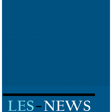
Hongqi bouscule les codes au Salon de Shanghai 2025 avec sa vision mondiale
Faire Face aux Baisses de Tension à Domicile avec un Générateur Solaire
Génération de leads, un avantage concurrentiel décisif pour les entreprises
modernes
Réduire sa facture d’électricité avec des gestes simples
Stratégies de fidélisation client pour les petits commerces
Boîtier PC : Guide Complet pour Bien Choisir en 2025
Comment choisir un appareil photo pour la photographie animalière ?
Comment choisir sa machine à café à grain pour son entreprise ?
Stratégies de netlinking : Ce qui fonctionne encore en 2025
LAMal ou CMU : comment faire le bon choix?
Comparer des devis de rénovation
Quel est le rôle d’un avocat spécialisé dans une procédure d’expulsion
locative ?
Comment négocier efficacement avec ses fournisseurs
Choisir entre charpente traditionnelle et charpente industrielle
Les avantages incontournables d’un annuaire en ligne
Restaurer un meuble ancien en bois : techniques de menuiserie
Les nouvelles tendances en peinture intérieure pour 2025
Agriculture urbaine : installer un potager sur son balcon
Rénover sa toiture : quand et comment intervenir efficacement