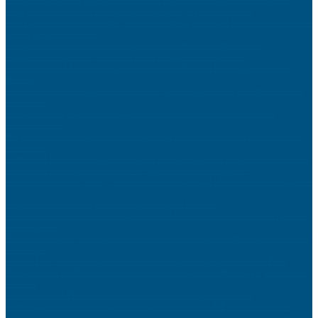
6 applications mobiles indispensables pour voyager sereinement
Stratégie et lancement realme : la série de smartphones qui bouleverse le marché
(offres jusqu’au 31 mars)
Comment bien éclairer son salon pour créer différentes ambiances ?
Voyage et smartphone : comment rester chargé toute la journée
Salle comble à Monte-Carlo pour le récital de Plácido Domingo et Cecilia
Bartoli
Gestion active versus gestion indicielle : une analyse de la performance et des
coûts réels
Comment une plaque avis Google connectée transforme vos clients en
ambassadeurs ?
Réparation informatique à Nice : tout ce qu’il faut savoir avant de confier son
ordinateur
Centraliser la saisie en ligne de sources multiples grâce à l’expertise de Saisie.fr
Traitement de charpente dans le Var : quels insectes éradiqués ?
Les Trésors du Sud : vous y trouverez du shampoing à l’huile de cade de qualité
!
Où partir en vacances pour flâner sous le soleil d’avril ?
Isolation en Vendée : cette entreprise locale bichonne votre maison du plancher
aux combles !
Parfums de Dubaï : structuration du marché et essor du commerce professionnel
en Europe
L’hôtel Laz : Votre sanctuaire de bien-être urbain et de luxe discret à Paris
Pourquoi le GT 8 Pro de realme bouscule les codes chez Boulanger, la FNAC et
Amazon
Le realme GT 8 Pro est arrivé : Découvrez les bons plans de Noël
L’Intelligence Artificielle au Service de la Créativité : L’Ère de realme UI 7
Les appareils connectés qui transforment une cuisine en un espace plus efficace