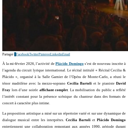
Partager
2
Facebook
Twitter
Pinterest
Linkedin
Email
À la mi-février 2026, l’activité de
Plácido Domingo
s’est de nouveau inscrite à
l’agenda du circuit lyrique international. Le récital intitulé « Récital Cecilia &
Plácido », organisé à la Salle Garnier de l’Opéra de Monte-Carlo, a réuni le
ténor madrilène avec la mezzo-soprano
Cecilia Bartoli
et le pianiste
David
Fray
lors d’une soirée
affichant complet
. La mobilisation du public a reflété
l’intérêt constant pour la présence scénique du chanteur dans des formats de
concert à caractère plus intime.
La proposition artistique a misé sur un répertoire varié et sur une dynamique de
dialogue musical entre les interprètes.
Cecilia Bartoli
et
Plácido Domingo
entretiennent une collaboration remontant aux années 1990, période durant