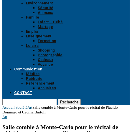
Environnement
Sécurité
Animaux
Famille
Enfant – Bébé
Mariage
Emploi
Enseignement
Formation
Loisirs
Shopping
Photographie
Cadeaux
Voyance
Communication
Médias
Publicité
Référencement
Annuaires
CONTACT
Recherche
Accueil
Société
Art
Salle comble à Monte-Carlo pour le récital de Plácido
Domingo et Cecilia Bartoli
Art
Salle comble à Monte-Carlo pour le récital de