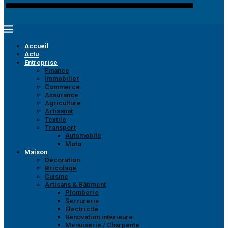
Accueil
Actu
Entreprise
Finance
Immobilier
Commerce
Assurance
Agriculture
Artisanat
Textile
Transport
Automobile
Moto
Maison
Décoration
Bricolage
Cuisine
Artisans & Bâtiment
Plomberie
Serrurerie
Électricité
Rénovation intérieure
Menuiserie / Charpente