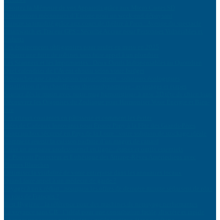
Boostez la Mémoire de vos Appareils grâce aux Micro Cartes SD
Destinations méconnues d’Europe pour un week-end dépaysant
Vaincre sa timidité grâce aux cours de théâtre à Paris : Avenue du spectacle
Smartwatch et Traceur GPS : Sécurité Accrue pour Personnes Vulnérables et
Enfants
Les équipements obligatoires pour rouler en moto en 2025
Réparer une fuite de robinet sans faire appel à un plombier
Les Scanners et les Imprimantes : Deux Outils Indispensables au Quotidien
Quel calendrier de l’Avent choisir selon votre budget
Déboucher une canalisation naturellement : solutions écologiques
Installation d’un chauffe-eau thermodynamique : avantages et étapes
Souriez dès le matin avec notre mug humoristique à anse 3D tête de chien loup
Découvrez les Orgonites du Zodiaque pour Harmoniser Votre Énergie et Bien-
être
Les erreurs courantes en pâtisserie et comment les éviter
Idées de Cadeaux Innovants pour Épater Papy à la Fête des Grands-Pères
Louer un box sécurisé en Pays de la Loire : votre solution de stockage idéale
Comment réussir la cuisson parfaite d’un magret de canard
Créer un annuaire professionnel en ligne : étapes et outils essentiels
Le Pouvoir Protecteur et Esthétique des Attrape-Rêves Amérindiens avec
Plumes Blanches
Optimiser la visibilité de votre entreprise dans les annuaires locaux
Quand faire appel à un médecin de garde ?
Voyager à prix réduit : pourquoi les offres de dernière minute séduisent de plus
en plus de Français ?
Best Hygiène : la référence pour des machines de nettoyage performantes
La voyance sans CB : l’idéal pour une consultation facile, discrète et rapide
Changer une serrure multipoints : guide pratique étape par étape