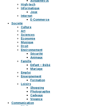
Actualités IA
High-tech
Informatique
Jeux
Internet
E-Commerce
Société
Culture
Art
Sciences
Économie
Musique
Droit
Environnement
Sécurité
Animaux
Famille
Enfant – Bébé
Mariage
Emploi
Enseignement
Formation
Loisirs
Shopping
Photographie
Cadeaux
Voyance
Communication