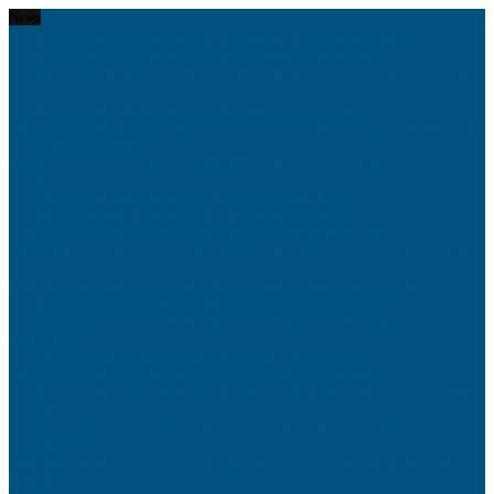
News
Comment encourager l’autonomie des enfants lors des tâches quotidiennes ?
Comment soulager le mal de dos grâce au massage thérapeutique ?
Une adresse parisienne pour son entreprise : prestige ou vrai levier de croissance
?
Comment choisir une brosse à cheveux adaptée à sa texture ?
Face à la stigmatisation des minorités religieuses, une ONG reconnue par l’ONU
tire la sonnette d’alarme
Réussir son déménagement international depuis ou vers la France : le guide
complet
Les avantages de partir en séjour linguistique pour adultes
9 conseils pour aménager une chambre d’enfant évolutive
CM2 : cette dernière rentrée qui fait un petit pincement au cœur
Pulvérisateur vigne étroite : guide pratique pour une protection efficace de la
vigne
Déménagement machines industrielles : réussir chaque étape critique
Comment réagir efficacement et trouver un médecin en urgence ?
Quel lit enfant 190×160 choisir pour une chambre d’enfant pratique et
accueillante ?
Les bases essentielles pour comprendre et utiliser l’IA en 2026
Sélection officielle des meilleurs logiciels et outils IA du moment
Comment l’intelligence artificielle redéfinit totalement les règles de la visibilité
en ligne
L’IA et l’Éducation : Comment l’Intelligence Artificielle Révolutionne
l’Apprentissage
Pourquoi choisir un centre de balnéothérapie pour une parenthèse de bien-être
absolue ?
Comment préparer physiquement son corps pour les longues sorties moto ?