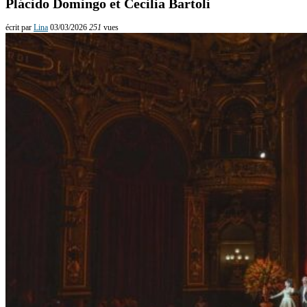
Plácido Domingo et Cecilia Bartoli
écrit par
Lina
03/03/2026
251
vues