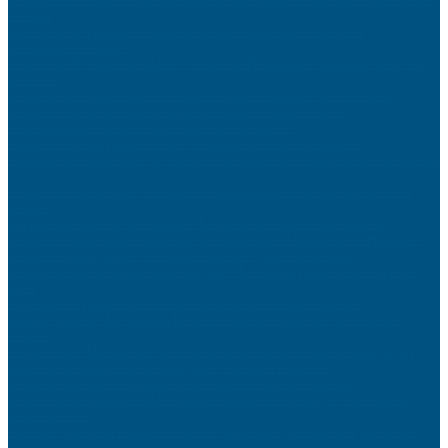
en 2026
Lancement de produits : comment choisir les cadeaux d’entreprise
personnalisés à offrir ?
Acheter un PC Gamer au Maroc : Trouver la Performance Maximale chez Next
Level PC
Les meilleures plateformes de cashback pour économiser sur vos courses
Comment réussir ses achats en ligne pendant les soldes d’hiver
5 fonctionnalités cachées super utiles sur l’iPhone 17
Maîtriser la photographie de rue : techniques et astuces pratiques
Pourquoi une bonne table de soins est-elle la base de l’équipement d’un cabinet
?
5 signes révélateurs que vos outils de construction ne répondent plus à vos
besoins
Exploitation agricole clé en main : Les meilleures affaires du moment
Comment l’Innovation Transforme la Fabrication de Bouchons en Plastique ?
Comment photographier les aurores boréales : guide du débutant
Cours particuliers ou plateforme digitale ? Le choix gagnant pour les prépas
ECG
Apprendre la guitare après 40 ans : méthodes et conseils efficaces
Horloge Caméra : La Solution Discrète et Efficace pour une Surveillance
Avancée
Préparer Votre Maison Avec un Générateur Électricité Avant Un Long Voyage
Entretenir sa moto avant un long trajet : checklist complète
Les meilleurs logiciels gratuits pour composer sa propre musique
Les accessoires indispensables pour personnaliser et protéger votre tablette,
même en hiver !
Travailler plus pour combler les dettes : la grande hypocrisie des jours fériés
sacrifiés