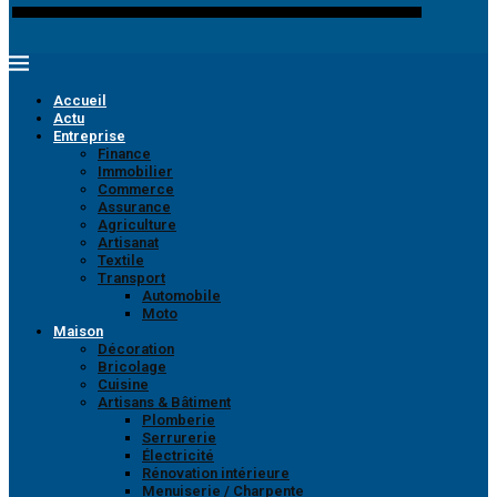
Accueil
Actu
Entreprise
Finance
Immobilier
Commerce
Assurance
Agriculture
Artisanat
Textile
Transport
Automobile
Moto
Maison
Décoration
Bricolage
Cuisine
Artisans & Bâtiment
Plomberie
Serrurerie
Électricité
Rénovation intérieure
Menuiserie / Charpente