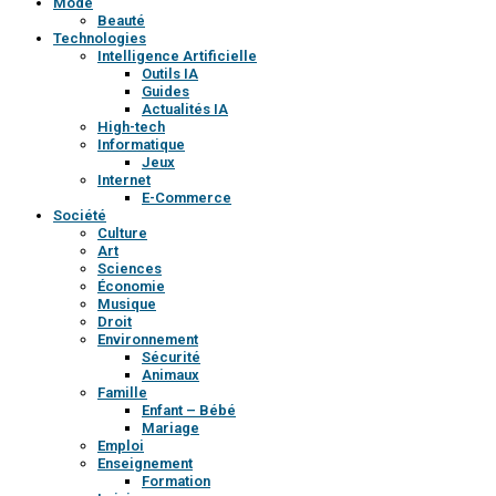
Mode
Beauté
Technologies
Intelligence Artificielle
Outils IA
Guides
Actualités IA
High-tech
Informatique
Jeux
Internet
E-Commerce
Société
Culture
Art
Sciences
Économie
Musique
Droit
Environnement
Sécurité
Animaux
Famille
Enfant – Bébé
Mariage
Emploi
Enseignement
Formation