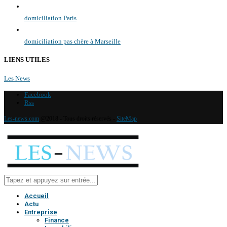
domiciliation Paris
domiciliation pas chère à Marseille
LIENS UTILES
Les News
Facebook
Rss
Les-news.com
@2018 - Tous droits réservés -
SiteMap
Accueil
Actu
Entreprise
Finance