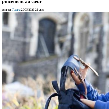
pincement au cœur
écrit par
Tiavina
29/05/2026
22
vues