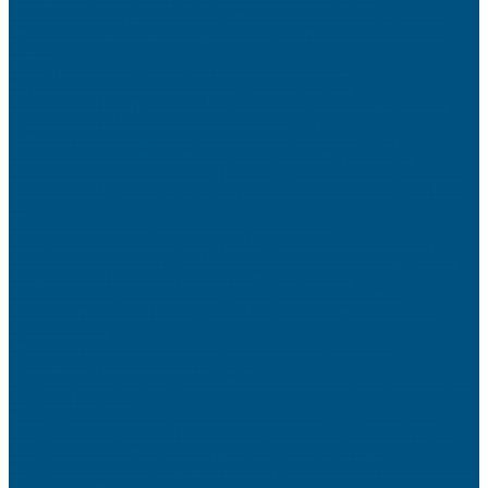
Vaincre sa timidité grâce aux cours de théâtre à Paris : Avenue du spectacle
Smartwatch et Traceur GPS : Sécurité Accrue pour Personnes Vulnérables et
Enfants
Les équipements obligatoires pour rouler en moto en 2025
Réparer une fuite de robinet sans faire appel à un plombier
Les Scanners et les Imprimantes : Deux Outils Indispensables au Quotidien
Quel calendrier de l’Avent choisir selon votre budget
Déboucher une canalisation naturellement : solutions écologiques
Installation d’un chauffe-eau thermodynamique : avantages et étapes
Souriez dès le matin avec notre mug humoristique à anse 3D tête de chien loup
Découvrez les Orgonites du Zodiaque pour Harmoniser Votre Énergie et Bien-
être
Les erreurs courantes en pâtisserie et comment les éviter
Idées de Cadeaux Innovants pour Épater Papy à la Fête des Grands-Pères
Louer un box sécurisé en Pays de la Loire : votre solution de stockage idéale
Comment réussir la cuisson parfaite d’un magret de canard
Créer un annuaire professionnel en ligne : étapes et outils essentiels
Le Pouvoir Protecteur et Esthétique des Attrape-Rêves Amérindiens avec
Plumes Blanches
Optimiser la visibilité de votre entreprise dans les annuaires locaux
Quand faire appel à un médecin de garde ?
Voyager à prix réduit : pourquoi les offres de dernière minute séduisent de plus
en plus de Français ?
Best Hygiène : la référence pour des machines de nettoyage performantes
La voyance sans CB : l’idéal pour une consultation facile, discrète et rapide
Changer une serrure multipoints : guide pratique étape par étape
Hongqi bouscule les codes au Salon de Shanghai 2025 avec sa vision mondiale
Faire Face aux Baisses de Tension à Domicile avec un Générateur Solaire