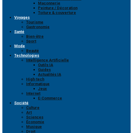
Maçonnerie
Peinture / Décoration
Toiture & couverture
Voyages
Tourisme
Gastronomie
Santé
Bien-être
Sport
Mode
Beauté
Technologies
Intelligence Artificielle
Outils IA
Guides
Actualités IA
High-tech
Informatique
Jeux
Internet
E-Commerce
Société
Culture
Art
Sciences
Économie
Musique
Droit