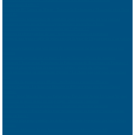
personnalisés à offrir ?
Acheter un PC Gamer au Maroc : Trouver la Performance Maximale chez Next
Level PC
Les meilleures plateformes de cashback pour économiser sur vos courses
Comment réussir ses achats en ligne pendant les soldes d’hiver
5 fonctionnalités cachées super utiles sur l’iPhone 17
Maîtriser la photographie de rue : techniques et astuces pratiques
Pourquoi une bonne table de soins est-elle la base de l’équipement d’un cabinet
?
5 signes révélateurs que vos outils de construction ne répondent plus à vos
besoins
Exploitation agricole clé en main : Les meilleures affaires du moment
Comment l’Innovation Transforme la Fabrication de Bouchons en Plastique ?
Comment photographier les aurores boréales : guide du débutant
Cours particuliers ou plateforme digitale ? Le choix gagnant pour les prépas
ECG
Apprendre la guitare après 40 ans : méthodes et conseils efficaces
Horloge Caméra : La Solution Discrète et Efficace pour une Surveillance
Avancée
Préparer Votre Maison Avec un Générateur Électricité Avant Un Long Voyage
Entretenir sa moto avant un long trajet : checklist complète
Les meilleurs logiciels gratuits pour composer sa propre musique
Les accessoires indispensables pour personnaliser et protéger votre tablette,
même en hiver !
Travailler plus pour combler les dettes : la grande hypocrisie des jours fériés
sacrifiés
Boostez la Mémoire de vos Appareils grâce aux Micro Cartes SD
Destinations méconnues d’Europe pour un week-end dépaysant