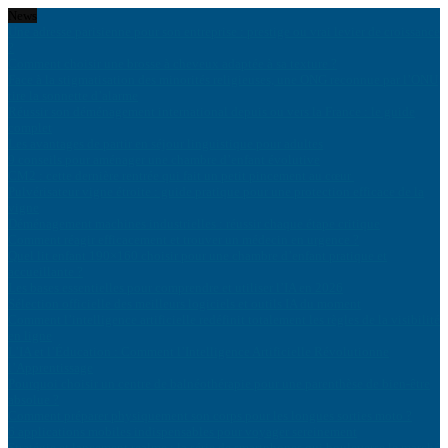
News
Une adresse parisienne pour son entreprise : prestige ou vrai levier de croissance
?
Comment choisir une brosse à cheveux adaptée à sa texture ?
Face à la stigmatisation des minorités religieuses, une ONG reconnue par l’ONU
tire la sonnette d’alarme
Réussir son déménagement international depuis ou vers la France : le guide
complet
Les avantages de partir en séjour linguistique pour adultes
9 conseils pour aménager une chambre d’enfant évolutive
CM2 : cette dernière rentrée qui fait un petit pincement au cœur
Pulvérisateur vigne étroite : guide pratique pour une protection efficace de la
vigne
Déménagement machines industrielles : réussir chaque étape critique
Comment réagir efficacement et trouver un médecin en urgence ?
Quel lit enfant 190×160 choisir pour une chambre d’enfant pratique et
accueillante ?
Les bases essentielles pour comprendre et utiliser l’IA en 2026
Sélection officielle des meilleurs logiciels et outils IA du moment
Comment l’intelligence artificielle redéfinit totalement les règles de la visibilité
en ligne
L’IA et l’Éducation : Comment l’Intelligence Artificielle Révolutionne
l’Apprentissage
Pourquoi choisir un centre de balnéothérapie pour une parenthèse de bien-être
absolue ?
Comment préparer physiquement son corps pour les longues sorties moto ?
6 applications mobiles indispensables pour voyager sereinement
Stratégie et lancement realme : la série de smartphones qui bouleverse le marché