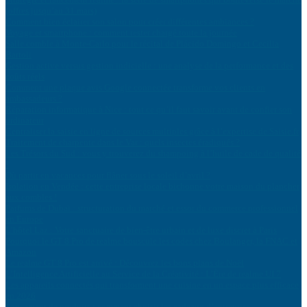
(offres jusqu’au 31 mars)
Comment bien éclairer son salon pour créer différentes ambiances ?
Voyage et smartphone : comment rester chargé toute la journée
Salle comble à Monte-Carlo pour le récital de Plácido Domingo et Cecilia
Bartoli
Gestion active versus gestion indicielle : une analyse de la performance et des
coûts réels
Comment une plaque avis Google connectée transforme vos clients en
ambassadeurs ?
Réparation informatique à Nice : tout ce qu’il faut savoir avant de confier son
ordinateur
Centraliser la saisie en ligne de sources multiples grâce à l’expertise de Saisie.fr
Traitement de charpente dans le Var : quels insectes éradiqués ?
Les Trésors du Sud : vous y trouverez du shampoing à l’huile de cade de qualité
!
Où partir en vacances pour flâner sous le soleil d’avril ?
Isolation en Vendée : cette entreprise locale bichonne votre maison du plancher
aux combles !
Parfums de Dubaï : structuration du marché et essor du commerce professionnel
en Europe
L’hôtel Laz : Votre sanctuaire de bien-être urbain et de luxe discret à Paris
Pourquoi le GT 8 Pro de realme bouscule les codes chez Boulanger, la FNAC et
Amazon
Le realme GT 8 Pro est arrivé : Découvrez les bons plans de Noël
L’Intelligence Artificielle au Service de la Créativité : L’Ère de realme UI 7
Les appareils connectés qui transforment une cuisine en un espace plus efficace
en 2026
Lancement de produits : comment choisir les cadeaux d’entreprise