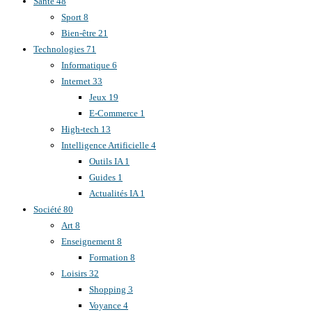
Santé
48
Sport
8
Bien-être
21
Technologies
71
Informatique
6
Internet
33
Jeux
19
E-Commerce
1
High-tech
13
Intelligence Artificielle
4
Outils IA
1
Guides
1
Actualités IA
1
Société
80
Art
8
Enseignement
8
Formation
8
Loisirs
32
Shopping
3
Voyance
4