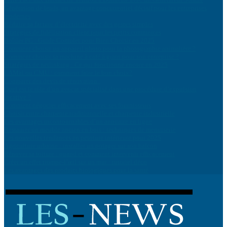
Génération de leads, un avantage concurrentiel décisif pour les entreprises
modernes
Réduire sa facture d’électricité avec des gestes simples
Stratégies de fidélisation client pour les petits commerces
Boîtier PC : Guide Complet pour Bien Choisir en 2025
Comment choisir un appareil photo pour la photographie animalière ?
Comment choisir sa machine à café à grain pour son entreprise ?
Stratégies de netlinking : Ce qui fonctionne encore en 2025
LAMal ou CMU : comment faire le bon choix?
Comparer des devis de rénovation
Quel est le rôle d’un avocat spécialisé dans une procédure d’expulsion
locative ?
Comment négocier efficacement avec ses fournisseurs
Choisir entre charpente traditionnelle et charpente industrielle
Les avantages incontournables d’un annuaire en ligne
Restaurer un meuble ancien en bois : techniques de menuiserie
Les nouvelles tendances en peinture intérieure pour 2025
Agriculture urbaine : installer un potager sur son balcon
Rénover sa toiture : quand et comment intervenir efficacement
Créer un effet trompe-l’œil sur un mur : tutoriel déco
Les avantages des produits biologiques pour la santé