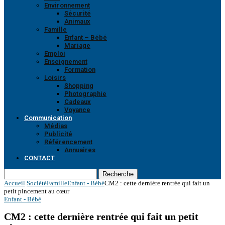
Environnement
Sécurité
Animaux
Famille
Enfant – Bébé
Mariage
Emploi
Enseignement
Formation
Loisirs
Shopping
Photographie
Cadeaux
Voyance
Communication
Médias
Publicité
Référencement
Annuaires
CONTACT
Recherche
Accueil
Société
Famille
Enfant - Bébé
CM2 : cette dernière rentrée qui fait un
petit pincement au cœur
Enfant - Bébé
CM2 : cette dernière rentrée qui fait un petit