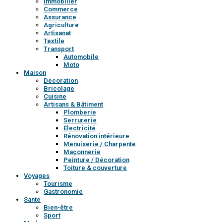
Immobilier
Commerce
Assurance
Agriculture
Artisanat
Textile
Transport
Automobile
Moto
Maison
Décoration
Bricolage
Cuisine
Artisans & Bâtiment
Plomberie
Serrurerie
Électricité
Rénovation intérieure
Menuiserie / Charpente
Maçonnerie
Peinture / Décoration
Toiture & couverture
Voyages
Tourisme
Gastronomie
Santé
Bien-être
Sport