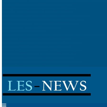
Réduire sa facture d’électricité avec des gestes simples
Stratégies de fidélisation client pour les petits commerces
Boîtier PC : Guide Complet pour Bien Choisir en 2025
Comment choisir un appareil photo pour la photographie animalière ?
Comment choisir sa machine à café à grain pour son entreprise ?
Stratégies de netlinking : Ce qui fonctionne encore en 2025
LAMal ou CMU : comment faire le bon choix?
Comparer des devis de rénovation
Quel est le rôle d’un avocat spécialisé dans une procédure d’expulsion locative ?
Comment négocier efficacement avec ses fournisseurs
Choisir entre charpente traditionnelle et charpente industrielle
Les avantages incontournables d’un annuaire en ligne
Restaurer un meuble ancien en bois : techniques de menuiserie
Les nouvelles tendances en peinture intérieure pour 2025
Agriculture urbaine : installer un potager sur son balcon
Rénover sa toiture : quand et comment intervenir efficacement
Créer un effet trompe-l’œil sur un mur : tutoriel déco