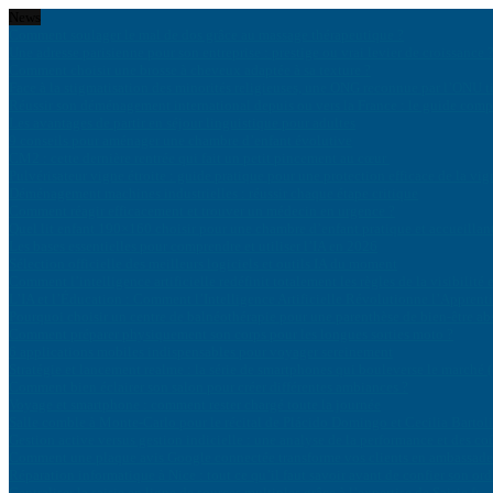
News
Comment soulager le mal de dos grâce au massage thérapeutique ?
Une adresse parisienne pour son entreprise : prestige ou vrai levier de croissance 
Comment choisir une brosse à cheveux adaptée à sa texture ?
Face à la stigmatisation des minorités religieuses, une ONG reconnue par l’ONU ti
Réussir son déménagement international depuis ou vers la France : le guide comp
Les avantages de partir en séjour linguistique pour adultes
9 conseils pour aménager une chambre d’enfant évolutive
CM2 : cette dernière rentrée qui fait un petit pincement au cœur
Pulvérisateur vigne étroite : guide pratique pour une protection efficace de la vig
Déménagement machines industrielles : réussir chaque étape critique
Comment réagir efficacement et trouver un médecin en urgence ?
Quel lit enfant 190×160 choisir pour une chambre d’enfant pratique et accueillan
Les bases essentielles pour comprendre et utiliser l’IA en 2026
Sélection officielle des meilleurs logiciels et outils IA du moment
Comment l’intelligence artificielle redéfinit totalement les règles de la visibilité 
L’IA et l’Éducation : Comment l’Intelligence Artificielle Révolutionne l’Apprent
Pourquoi choisir un centre de balnéothérapie pour une parenthèse de bien-être ab
Comment préparer physiquement son corps pour les longues sorties moto ?
6 applications mobiles indispensables pour voyager sereinement
Stratégie et lancement realme : la série de smartphones qui bouleverse le marché (
Comment bien éclairer son salon pour créer différentes ambiances ?
Voyage et smartphone : comment rester chargé toute la journée
Salle comble à Monte-Carlo pour le récital de Plácido Domingo et Cecilia Bartoli
Gestion active versus gestion indicielle : une analyse de la performance et des coû
Comment une plaque avis Google connectée transforme vos clients en ambassade
Réparation informatique à Nice : tout ce qu’il faut savoir avant de confier son ord
Centraliser la saisie en ligne de sources multiples grâce à l’expertise de Saisie.fr