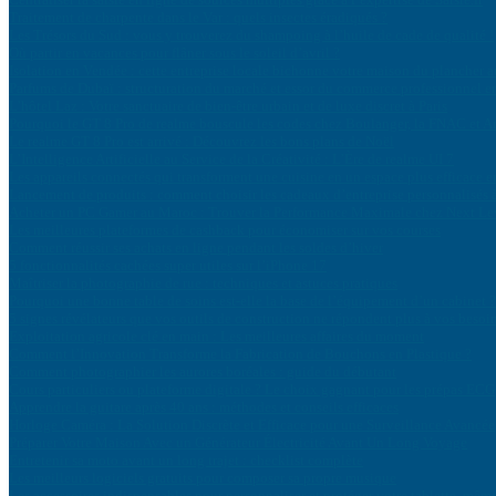
Traitement de charpente dans le Var : quels insectes éradiqués ?
Les Trésors du Sud : vous y trouverez du shampoing à l’huile de cade de qualité !
Où partir en vacances pour flâner sous le soleil d’avril ?
Isolation en Vendée : cette entreprise locale bichonne votre maison du plancher 
Parfums de Dubaï : structuration du marché et essor du commerce professionnel 
L’hôtel Laz : Votre sanctuaire de bien-être urbain et de luxe discret à Paris
Pourquoi le GT 8 Pro de realme bouscule les codes chez Boulanger, la FNAC et 
Le realme GT 8 Pro est arrivé : Découvrez les bons plans de Noël
L’Intelligence Artificielle au Service de la Créativité : L’Ère de realme UI 7
Les appareils connectés qui transforment une cuisine en un espace plus efficace 
Lancement de produits : comment choisir les cadeaux d’entreprise personnalisés à 
Acheter un PC Gamer au Maroc : Trouver la Performance Maximale chez Next Le
Les meilleures plateformes de cashback pour économiser sur vos courses
Comment réussir ses achats en ligne pendant les soldes d’hiver
5 fonctionnalités cachées super utiles sur l’iPhone 17
Maîtriser la photographie de rue : techniques et astuces pratiques
Pourquoi une bonne table de soins est-elle la base de l’équipement d’un cabinet ?
5 signes révélateurs que vos outils de construction ne répondent plus à vos besoi
Exploitation agricole clé en main : Les meilleures affaires du moment
Comment l’Innovation Transforme la Fabrication de Bouchons en Plastique ?
Comment photographier les aurores boréales : guide du débutant
Cours particuliers ou plateforme digitale ? Le choix gagnant pour les prépas ECG
Apprendre la guitare après 40 ans : méthodes et conseils efficaces
Horloge Caméra : La Solution Discrète et Efficace pour une Surveillance Avancée
Préparer Votre Maison Avec un Générateur Électricité Avant Un Long Voyage
Entretenir sa moto avant un long trajet : checklist complète
Les meilleurs logiciels gratuits pour composer sa propre musique
Les accessoires indispensables pour personnaliser et protéger votre tablette, même