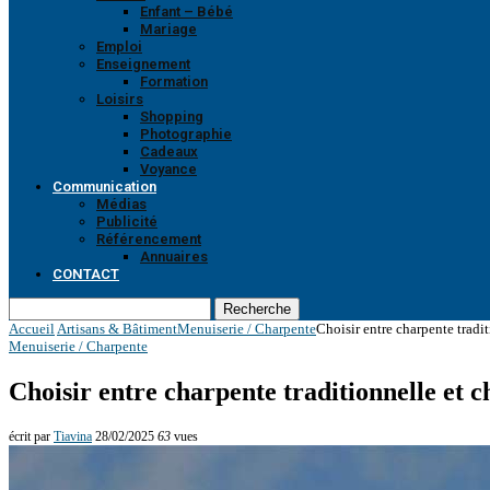
Enfant – Bébé
Mariage
Emploi
Enseignement
Formation
Loisirs
Shopping
Photographie
Cadeaux
Voyance
Communication
Médias
Publicité
Référencement
Annuaires
CONTACT
Recherche
Accueil
Artisans & Bâtiment
Menuiserie / Charpente
Choisir entre charpente tradit
Menuiserie / Charpente
Choisir entre charpente traditionnelle et c
écrit par
Tiavina
28/02/2025
63
vues