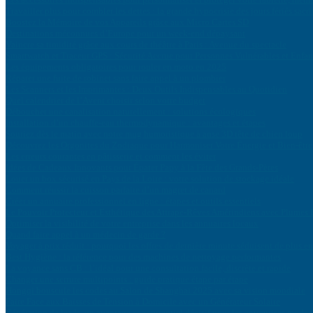
Travailler plus pour combler les dettes : la grande hypocrisie des jours fériés sacri
Boostez la Mémoire de vos Appareils grâce aux Micro Cartes SD
Destinations méconnues d’Europe pour un week-end dépaysant
Vaincre sa timidité grâce aux cours de théâtre à Paris : Avenue du spectacle
Smartwatch et Traceur GPS : Sécurité Accrue pour Personnes Vulnérables et Enfan
Les équipements obligatoires pour rouler en moto en 2025
Réparer une fuite de robinet sans faire appel à un plombier
Les Scanners et les Imprimantes : Deux Outils Indispensables au Quotidien
Quel calendrier de l’Avent choisir selon votre budget
Déboucher une canalisation naturellement : solutions écologiques
Installation d’un chauffe-eau thermodynamique : avantages et étapes
Souriez dès le matin avec notre mug humoristique à anse 3D tête de chien loup
Découvrez les Orgonites du Zodiaque pour Harmoniser Votre Énergie et Bien-être
Les erreurs courantes en pâtisserie et comment les éviter
Idées de Cadeaux Innovants pour Épater Papy à la Fête des Grands-Pères
Louer un box sécurisé en Pays de la Loire : votre solution de stockage idéale
Comment réussir la cuisson parfaite d’un magret de canard
Créer un annuaire professionnel en ligne : étapes et outils essentiels
Le Pouvoir Protecteur et Esthétique des Attrape-Rêves Amérindiens avec Plumes
Optimiser la visibilité de votre entreprise dans les annuaires locaux
Quand faire appel à un médecin de garde ?
Voyager à prix réduit : pourquoi les offres de dernière minute séduisent de plus en
Best Hygiène : la référence pour des machines de nettoyage performantes
La voyance sans CB : l’idéal pour une consultation facile, discrète et rapide
Changer une serrure multipoints : guide pratique étape par étape
Hongqi bouscule les codes au Salon de Shanghai 2025 avec sa vision mondiale
Faire Face aux Baisses de Tension à Domicile avec un Générateur Solaire
Génération de leads, un avantage concurrentiel décisif pour les entreprises moder