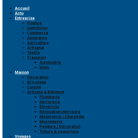
Accueil
Actu
Entreprise
Finance
Immobilier
Commerce
Assurance
Agriculture
Artisanat
Textile
Transport
Automobile
Moto
Maison
Décoration
Bricolage
Cuisine
Artisans & Bâtiment
Plomberie
Serrurerie
Électricité
Rénovation intérieure
Menuiserie / Charpente
Maçonnerie
Peinture / Décoration
Toiture & couverture
Voyages