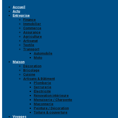
Accueil
Actu
Entreprise
Finance
Immobilier
Commerce
Assurance
Agriculture
Artisanat
Textile
Transport
Automobile
Moto
Maison
Décoration
Bricolage
Cuisine
Artisans & Bâtiment
Plomberie
Serrurerie
Électricité
Rénovation intérieure
Menuiserie / Charpente
Maçonnerie
Peinture / Décoration
Toiture & couverture
Voyages