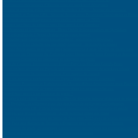
Destinations méconnues d’Europe pour un week-end dépaysant
Vaincre sa timidité grâce aux cours de théâtre à Paris : Avenue du spectacle
Smartwatch et Traceur GPS : Sécurité Accrue pour Personnes Vulnérables et Enfan
Les équipements obligatoires pour rouler en moto en 2025
Réparer une fuite de robinet sans faire appel à un plombier
Les Scanners et les Imprimantes : Deux Outils Indispensables au Quotidien
Quel calendrier de l’Avent choisir selon votre budget
Déboucher une canalisation naturellement : solutions écologiques
Installation d’un chauffe-eau thermodynamique : avantages et étapes
Souriez dès le matin avec notre mug humoristique à anse 3D tête de chien loup
Découvrez les Orgonites du Zodiaque pour Harmoniser Votre Énergie et Bien-être
Les erreurs courantes en pâtisserie et comment les éviter
Idées de Cadeaux Innovants pour Épater Papy à la Fête des Grands-Pères
Louer un box sécurisé en Pays de la Loire : votre solution de stockage idéale
Comment réussir la cuisson parfaite d’un magret de canard
Créer un annuaire professionnel en ligne : étapes et outils essentiels
Le Pouvoir Protecteur et Esthétique des Attrape-Rêves Amérindiens avec Plumes
Optimiser la visibilité de votre entreprise dans les annuaires locaux
Quand faire appel à un médecin de garde ?
Voyager à prix réduit : pourquoi les offres de dernière minute séduisent de plus en
Best Hygiène : la référence pour des machines de nettoyage performantes
La voyance sans CB : l’idéal pour une consultation facile, discrète et rapide
Changer une serrure multipoints : guide pratique étape par étape
Hongqi bouscule les codes au Salon de Shanghai 2025 avec sa vision mondiale
Faire Face aux Baisses de Tension à Domicile avec un Générateur Solaire
Génération de leads, un avantage concurrentiel décisif pour les entreprises moder
Réduire sa facture d’électricité avec des gestes simples
Stratégies de fidélisation client pour les petits commerces