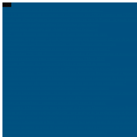
News
Comment choisir une brosse à cheveux adaptée à sa texture ?
Face à la stigmatisation des minorités religieuses, une ONG reconnue par l’ONU ti
Réussir son déménagement international depuis ou vers la France : le guide comp
Les avantages de partir en séjour linguistique pour adultes
9 conseils pour aménager une chambre d’enfant évolutive
CM2 : cette dernière rentrée qui fait un petit pincement au cœur
Pulvérisateur vigne étroite : guide pratique pour une protection efficace de la vig
Déménagement machines industrielles : réussir chaque étape critique
Comment réagir efficacement et trouver un médecin en urgence ?
Quel lit enfant 190×160 choisir pour une chambre d’enfant pratique et accueillan
Les bases essentielles pour comprendre et utiliser l’IA en 2026
Sélection officielle des meilleurs logiciels et outils IA du moment
Comment l’intelligence artificielle redéfinit totalement les règles de la visibilité 
L’IA et l’Éducation : Comment l’Intelligence Artificielle Révolutionne l’Apprent
Pourquoi choisir un centre de balnéothérapie pour une parenthèse de bien-être ab
Comment préparer physiquement son corps pour les longues sorties moto ?
6 applications mobiles indispensables pour voyager sereinement
Stratégie et lancement realme : la série de smartphones qui bouleverse le marché (
Comment bien éclairer son salon pour créer différentes ambiances ?
Voyage et smartphone : comment rester chargé toute la journée
Salle comble à Monte-Carlo pour le récital de Plácido Domingo et Cecilia Bartoli
Gestion active versus gestion indicielle : une analyse de la performance et des coû
Comment une plaque avis Google connectée transforme vos clients en ambassade
Réparation informatique à Nice : tout ce qu’il faut savoir avant de confier son ord
Centraliser la saisie en ligne de sources multiples grâce à l’expertise de Saisie.fr
Traitement de charpente dans le Var : quels insectes éradiqués ?
Les Trésors du Sud : vous y trouverez du shampoing à l’huile de cade de qualité !