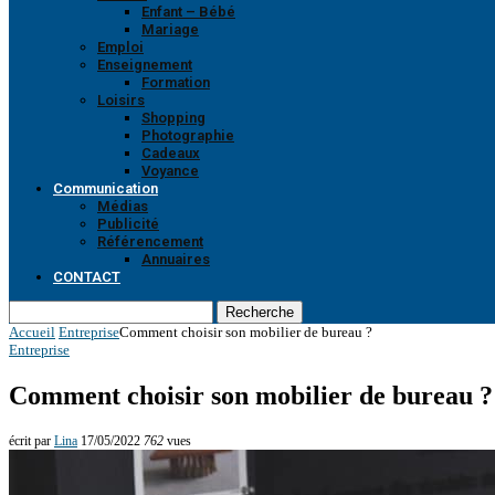
Enfant – Bébé
Mariage
Emploi
Enseignement
Formation
Loisirs
Shopping
Photographie
Cadeaux
Voyance
Communication
Médias
Publicité
Référencement
Annuaires
CONTACT
Recherche
Accueil
Entreprise
Comment choisir son mobilier de bureau ?
Entreprise
Comment choisir son mobilier de bureau ?
écrit par
Lina
17/05/2022
762
vues