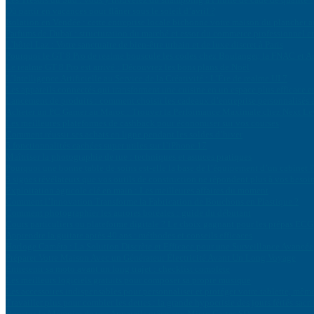
Où partir en vacances pour flâner sous le soleil d’avril ?
Isolation en Vendée : cette entreprise locale bichonne votre maison du plancher 
Parfums de Dubaï : structuration du marché et essor du commerce professionnel 
L’hôtel Laz : Votre sanctuaire de bien-être urbain et de luxe discret à Paris
Pourquoi le GT 8 Pro de realme bouscule les codes chez Boulanger, la FNAC et 
Le realme GT 8 Pro est arrivé : Découvrez les bons plans de Noël
L’Intelligence Artificielle au Service de la Créativité : L’Ère de realme UI 7
Les appareils connectés qui transforment une cuisine en un espace plus efficace 
Lancement de produits : comment choisir les cadeaux d’entreprise personnalisés à 
Acheter un PC Gamer au Maroc : Trouver la Performance Maximale chez Next Le
Les meilleures plateformes de cashback pour économiser sur vos courses
Comment réussir ses achats en ligne pendant les soldes d’hiver
5 fonctionnalités cachées super utiles sur l’iPhone 17
Maîtriser la photographie de rue : techniques et astuces pratiques
Pourquoi une bonne table de soins est-elle la base de l’équipement d’un cabinet ?
5 signes révélateurs que vos outils de construction ne répondent plus à vos besoi
Exploitation agricole clé en main : Les meilleures affaires du moment
Comment l’Innovation Transforme la Fabrication de Bouchons en Plastique ?
Comment photographier les aurores boréales : guide du débutant
Cours particuliers ou plateforme digitale ? Le choix gagnant pour les prépas ECG
Apprendre la guitare après 40 ans : méthodes et conseils efficaces
Horloge Caméra : La Solution Discrète et Efficace pour une Surveillance Avancée
Préparer Votre Maison Avec un Générateur Électricité Avant Un Long Voyage
Entretenir sa moto avant un long trajet : checklist complète
Les meilleurs logiciels gratuits pour composer sa propre musique
Les accessoires indispensables pour personnaliser et protéger votre tablette, même
Travailler plus pour combler les dettes : la grande hypocrisie des jours fériés sacri
Boostez la Mémoire de vos Appareils grâce aux Micro Cartes SD