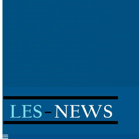
Boîtier PC : Guide Complet pour Bien Choisir en 2025
Comment choisir un appareil photo pour la photographie animalière ?
Comment choisir sa machine à café à grain pour son entreprise ?
Stratégies de netlinking : Ce qui fonctionne encore en 2025
LAMal ou CMU : comment faire le bon choix?
Comparer des devis de rénovation
Quel est le rôle d’un avocat spécialisé dans une procédure d’expulsion locative ?
Comment négocier efficacement avec ses fournisseurs
Choisir entre charpente traditionnelle et charpente industrielle
Les avantages incontournables d’un annuaire en ligne
Restaurer un meuble ancien en bois : techniques de menuiserie
Les nouvelles tendances en peinture intérieure pour 2025
Agriculture urbaine : installer un potager sur son balcon
Rénover sa toiture : quand et comment intervenir efficacement
Créer un effet trompe-l’œil sur un mur : tutoriel déco
Les avantages des produits biologiques pour la santé
Aspirateur robot laveur : la solution pour aspirer et nettoyer le sol